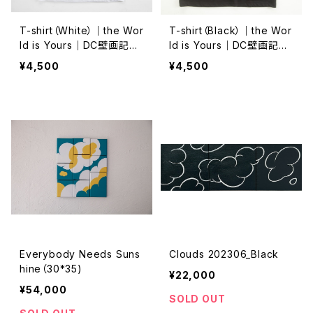
T-shirt（White）｜the Wor
T-shirt（Black）｜the Wor
ld is Yours｜DC壁画記念
ld is Yours｜DC壁画記念
Ver.
Ver.
¥4,500
¥4,500
Everybody Needs Suns
Clouds 202306_Black
hine（30*35)
¥22,000
¥54,000
SOLD OUT