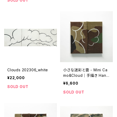
SOLD OUT
Clouds 202306_white
小さな迷彩と雲 - Mini Ca
mo&Cloud｜手描き Hand
¥22,000
-drawn｜10cm*10cm｜2
¥6,600
02307_A
SOLD OUT
SOLD OUT