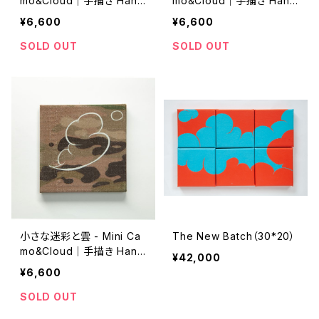
mo&Cloud｜手描き Hand
mo&Cloud｜手描き Hand
-drawn｜10cm*10cm｜2
-drawn｜10cm*10cm｜2
¥6,600
¥6,600
02307_G
02307_H
SOLD OUT
SOLD OUT
小さな迷彩と雲 - Mini Ca
The New Batch（30*20）
mo&Cloud｜手描き Hand
¥42,000
-drawn｜10cm*10cm｜2
¥6,600
02307_I
SOLD OUT