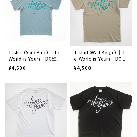
T-shirt（Acid Blue）｜the
T-shirt（Wall Beige）｜th
World is Yours｜DC壁画
e World is Yours｜DC壁
記念 Ver.
画記念 Ver.
¥4,500
¥4,500