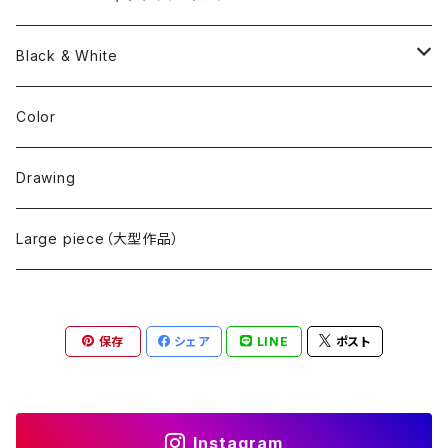
T-SHIRT / Tシャツ
A (Woodland)
Black & White
B (Multicam)
3 piece
Color
C (Navy)
1 piece
Drawing
D (Army)
Large piece（大型作品）
E (Air Force)
保存
シェア
LINE
ポスト
Instagram