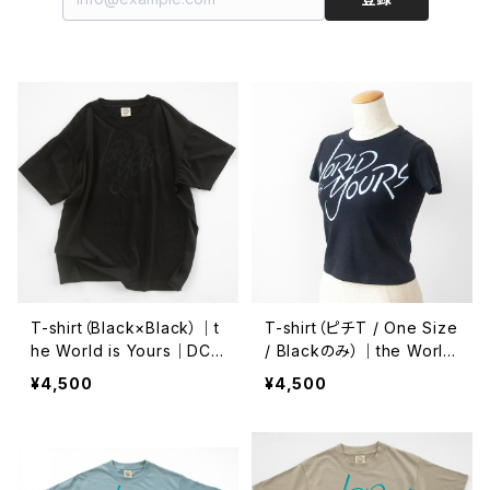
T-shirt（Black×Black）｜t
T-shirt（ピチT / One Size
he World is Yours｜DC
/ Blackのみ）｜the World
壁画記念 Ver.
is Yours｜DC壁画記念 Ve
¥4,500
¥4,500
r.